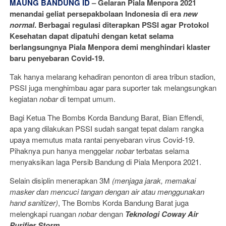
MAUNG BANDUNG ID
–
Gelaran Piala Menpora 2021
menandai geliat persepakbolaan Indonesia di era
new
normal
. Berbagai regulasi diterapkan PSSI agar Protokol
Kesehatan dapat dipatuhi dengan ketat selama
berlangsungnya Piala Menpora demi menghindari klaster
baru penyebaran Covid-19.
Tak hanya melarang kehadiran penonton di area tribun stadion,
PSSI juga menghimbau agar para suporter tak melangsungkan
kegiatan
nobar
di tempat umum.
Bagi Ketua The Bombs Korda Bandung Barat, Bian Effendi,
apa yang dilakukan PSSI sudah sangat tepat dalam rangka
upaya memutus mata rantai penyebaran virus Covid-19.
Pihaknya pun hanya menggelar
nobar
terbatas selama
menyaksikan laga Persib Bandung di Piala Menpora 2021.
Selain disiplin menerapkan 3M
(menjaga jarak, memakai
masker dan mencuci tangan dengan air atau menggunakan
hand sanitizer)
, The Bombs Korda Bandung Barat juga
melengkapi ruangan
nobar
dengan
Teknologi Coway Air
Purifier Storm.