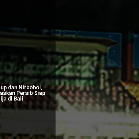
up dan Nirbobol,
askan Persib Siap
ja di Bali