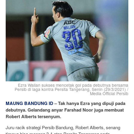
Ezra Walian sukses mencetak gol pada debutnya bersama
Persib di laga kontra Persita Tangerang, Senin (29/3/2021) /
Media Official Persib
MAUNG BANDUNG ID
–
Tak hanya Ezra yang dipuji pada
debutnya. Gelandang anyar Farshad Noor juga membuat
Robert Alberts tersenyum.
Juru racik strategi Persib Bandung, Robert Alberts, senang
timnya bisa menang 3-1 atas Persita Tangerang pada