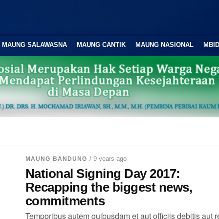
MAUNG SALAWASNA
MAUNG CANTIK
MAUNG NASIONAL
MBID
/ 9 years ago
MAUNG BANDUNG
National Signing Day 2017:
Recapping the biggest news,
commitments
Temporibus autem quibusdam et aut officiis debitis aut 