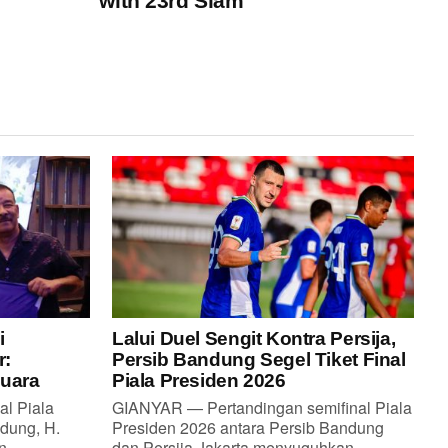
with 23rd Slam
i
Lalui Duel Sengit Kontra Persija,
r:
Persib Bandung Segel Tiket Final
Juara
Piala Presiden 2026
al Piala
GIANYAR — Pertandingan semifinal Piala
dung, H.
Presiden 2026 antara Persib Bandung
...
dan Persija Jakarta menyuguhkan...