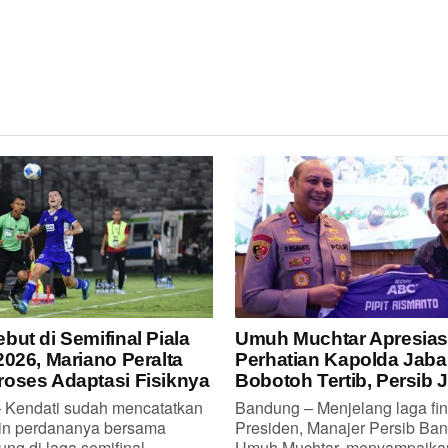
but di Semifinal Piala
Umuh Muchtar Apresias
2026, Mariano Peralta
Perhatian Kapolda Jaba
oses Adaptasi Fisiknya
Bobotoh Tertib, Persib 
Kendati sudah mencatatkan
Bandung – Menjelang laga fin
in perdananya bersama
Presiden, Manajer Persib Ban
ng di laga semifinal...
Umuh Muchtar, menyampaikan