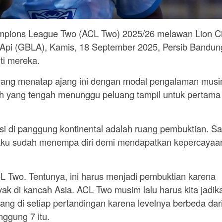
pions League Two (ACL Two) 2025/26 melawan Lion Ci
n Api (GBLA), Kamis, 18 September 2025, Persib Bandun
ti mereka.
 yang menatap ajang ini dengan modal pengalaman mus
nsyah yang tengah menunggu peluang tampil untuk pertama
i di panggung kontinental adalah ruang pembuktian. S
aku sudah menempa diri demi mendapatkan kepercayaa
L Two. Tentunya, ini harus menjadi pembuktian karena
ak di kancah Asia. ACL Two musim lalu harus kita jadik
nang di setiap pertandingan karena levelnya berbeda dar
ggung 7 itu.