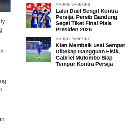
MAUNG BANDUNG
Lalui Duel Sengit Kontra
Persija, Persib Bandung
ty
Segel Tiket Final Piala
g
Presiden 2026
MAUNG BANDUNG
Kian Membaik usai Sempat
im
Dibekap Gangguan Fisik,
Gabriel Mutombo Siap
Tempur Kontra Persija
ang
n
an
i