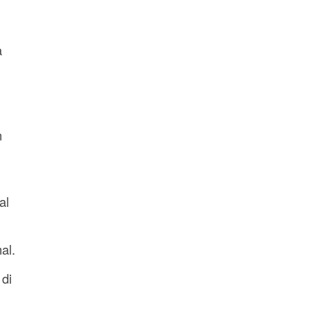
a
n
al
al.
di