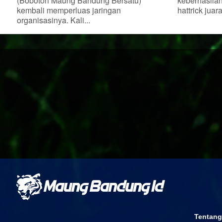
(Bobotoh Maung Bandung Bersatu)
keberhasila
kembali memperluas jaringan
hattrick juar
organisasinya. Kali...
Tentang