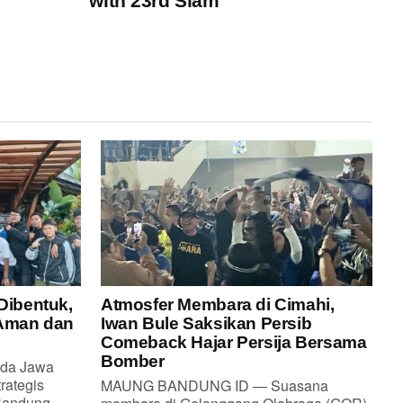
with 23rd Slam
Dibentuk,
Atmosfer Membara di Cimahi,
 Aman dan
Iwan Bule Saksikan Persib
Comeback Hajar Persija Bersama
Bomber
da Jawa
rategis
MAUNG BANDUNG ID — Suasana
andung...