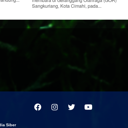
membara di Gelanggang Olahraga (GOR)
Sangkuriang, Kota Cimahi, pada...
ia Siber