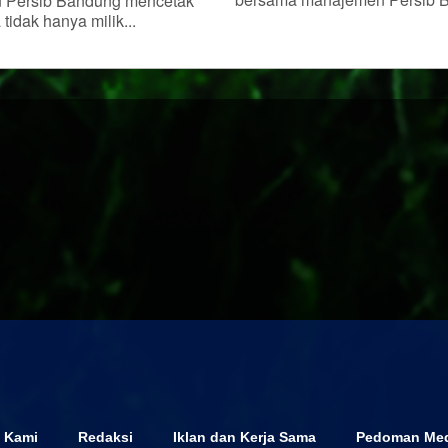
n Persib Bandung mencetak
a tidak hanya milik...
 Kami
Redaksi
Iklan dan Kerja Sama
Pedoman Med