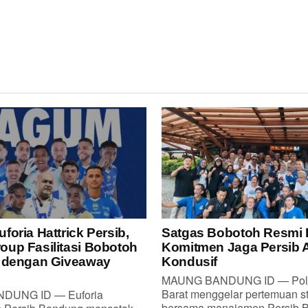
oria Hattrick Persib,
Satgas Bobotoh Resmi 
up Fasilitasi Bobotoh
Komitmen Jaga Persib
a dengan Giveaway
Kondusif
MAUNG BANDUNG ID — Pol
Barat menggelar pertemuan st
DUNG ID — Euforia
bersama manajemen Persib B