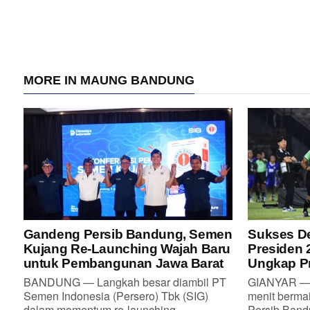
MORE IN MAUNG BANDUNG
Gandeng Persib Bandung, Semen
Sukses De
Kujang Re-Launching Wajah Baru
Presiden 
untuk Pembangunan Jawa Barat
Ungkap Pr
BANDUNG — Langkah besar diambil PT
GIANYAR — 
Semen Indonesia (Persero) Tbk (SIG)
menit berma
dalam momentum re-launching...
Persib Bandu