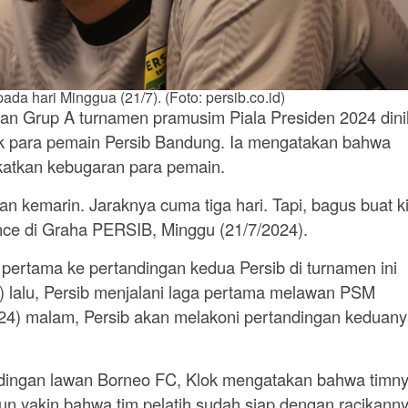
ada hari Minggua (21/7). (Foto: persib.co.id)
an Grup A turnamen pramusim Piala Presiden 2024 dinil
uk para pemain Persib Bandung. Ia mengatakan bahwa
gkatkan kebugaran para pemain.
n kemarin. Jaraknya cuma tiga hari. Tapi, bagus buat ki
nce di Graha PERSIB, Minggu (21/7/2024).
 pertama ke pertandingan kedua Persib di turnamen ini
4) lalu, Persib menjalani laga pertama melawan PSM
2024) malam, Persib akan melakoni pertandingan keduan
andingan lawan Borneo FC, Klok mengatakan bahwa timn
un yakin bahwa tim pelatih sudah siap dengan racikann