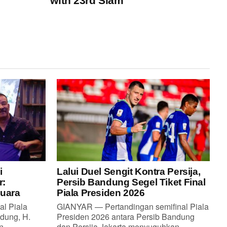
with 23rd Slam
i
Lalui Duel Sengit Kontra Persija,
r:
Persib Bandung Segel Tiket Final
Juara
Piala Presiden 2026
al Piala
GIANYAR — Pertandingan semifinal Piala
dung, H.
Presiden 2026 antara Persib Bandung
...
dan Persija Jakarta menyuguhkan...