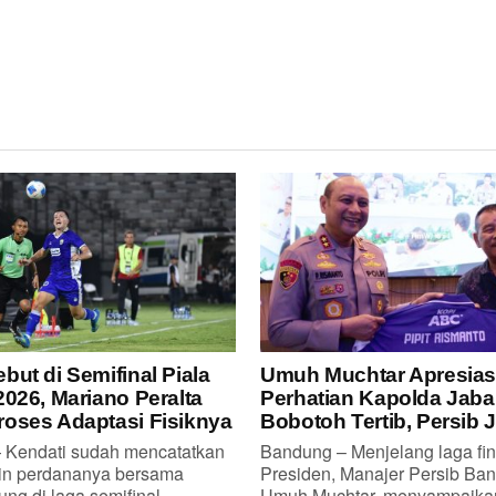
but di Semifinal Piala
Umuh Muchtar Apresias
2026, Mariano Peralta
Perhatian Kapolda Jaba
oses Adaptasi Fisiknya
Bobotoh Tertib, Persib 
Kendati sudah mencatatkan
Bandung – Menjelang laga fin
in perdananya bersama
Presiden, Manajer Persib Ban
ng di laga semifinal...
Umuh Muchtar, menyampaikan