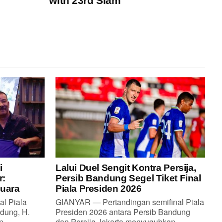
with 23rd Slam
i
Lalui Duel Sengit Kontra Persija,
r:
Persib Bandung Segel Tiket Final
Juara
Piala Presiden 2026
al Piala
GIANYAR — Pertandingan semifinal Piala
dung, H.
Presiden 2026 antara Persib Bandung
...
dan Persija Jakarta menyuguhkan...