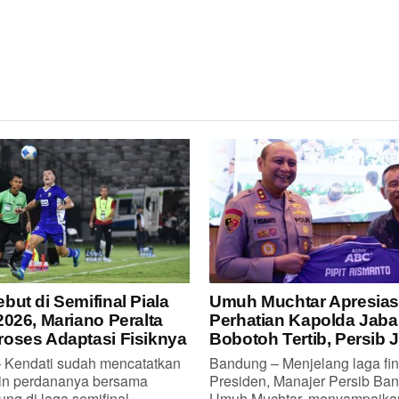
but di Semifinal Piala
Umuh Muchtar Apresias
2026, Mariano Peralta
Perhatian Kapolda Jaba
oses Adaptasi Fisiknya
Bobotoh Tertib, Persib 
Kendati sudah mencatatkan
Bandung – Menjelang laga fin
in perdananya bersama
Presiden, Manajer Persib Ban
ng di laga semifinal...
Umuh Muchtar, menyampaikan