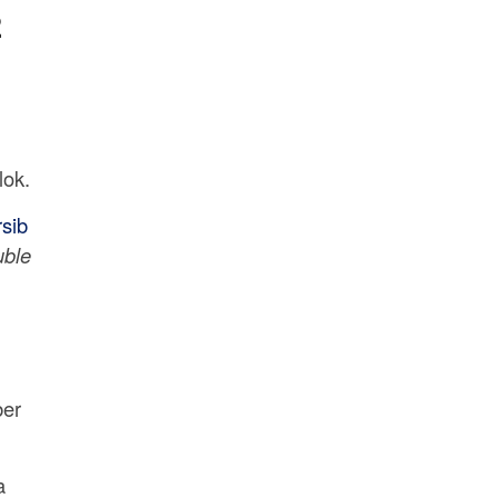
2
lok.
sib
uble
ber
a