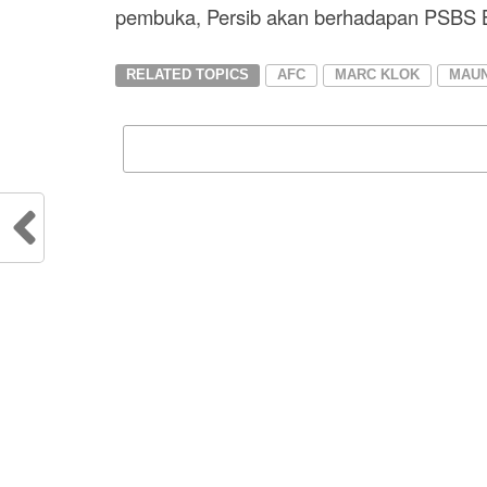
pembuka, Persib akan berhadapan PSBS B
RELATED TOPICS
AFC
MARC KLOK
MAU