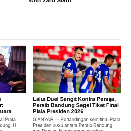
with 23rd Slam
i
Lalui Duel Sengit Kontra Persija,
r:
Persib Bandung Segel Tiket Final
Juara
Piala Presiden 2026
al Piala
GIANYAR — Pertandingan semifinal Piala
dung, H.
Presiden 2026 antara Persib Bandung
...
dan Persija Jakarta menyuguhkan...