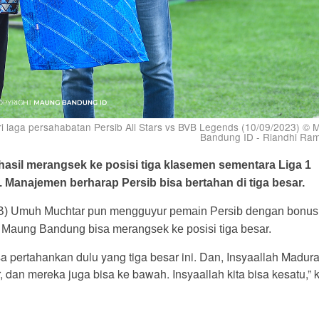
iri laga persahabatan Persib All Stars vs BVB Legends (10/09/2023) ©
Bandung ID - Riandhi Ra
asil merangsek ke posisi tiga klasemen sementara Liga 1
m. Manajemen berharap Persib bisa bertahan di tiga besar.
B) Umuh Muchtar pun mengguyur pemain Persib dengan bonus
ung Bandung bisa merangsek ke posisi tiga besar.
isa pertahankan dulu yang tiga besar ini. Dan, Insyaallah Madur
an mereka juga bisa ke bawah. Insyaallah kita bisa kesatu,” 