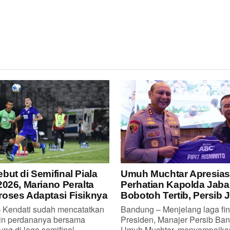
but di Semifinal Piala
Umuh Muchtar Apresias
2026, Mariano Peralta
Perhatian Kapolda Jaba
oses Adaptasi Fisiknya
Bobotoh Tertib, Persib 
Kendati sudah mencatatkan
Bandung – Menjelang laga fin
in perdananya bersama
Presiden, Manajer Persib Ban
ng di laga semifinal...
Umuh Muchtar, menyampaikan