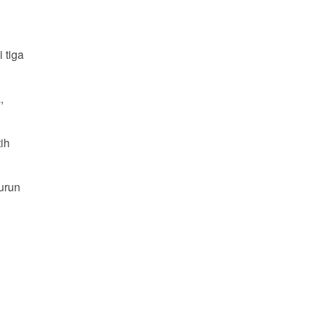
 tiga
,
ih
urun