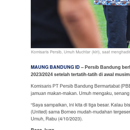
Komisaris Persib, Umuh Muchtar (kiri), saat menghad
MAUNG BANDUNG ID
–
Persib Bandung berh
2023/2024 setelah tertatih-tatih di awal musi
Komisaris PT Persib Bandung Bermartabat (PB
jamuan makan-makan. Umuh mengaku, senang Ma
“Saya sampaikan, ini kita di tiga besar. Kalau b
(United) sama Borneo mudah-mudahan tergeser, d
Umuh, Rabu (4/10/2023).
Baca Juga