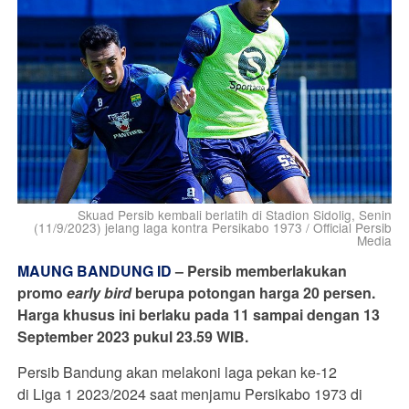
Skuad Persib kembali berlatih di Stadion Sidolig, Senin
(11/9/2023) jelang laga kontra Persikabo 1973 / Official Persib
Media
MAUNG BANDUNG ID
–
Persib memberlakukan
promo
early bird
berupa potongan harga 20 persen.
Harga khusus ini berlaku pada 11 sampai dengan 13
September 2023 pukul 23.59 WIB.
Persib Bandung akan melakoni laga pekan ke-12
di Liga 1 2023/2024 saat menjamu Persikabo 1973 di