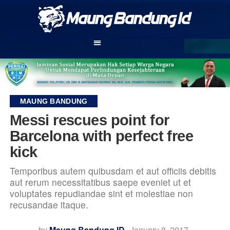
MAUNG BANDUNG
Messi rescues point for
Barcelona with perfect free
kick
Temporibus autem quibusdam et aut officiis debitis
aut rerum necessitatibus saepe eveniet ut et
voluptates repudiandae sint et molestiae non
recusandae itaque.
by
Maung Bandung ID
January 8, 2017